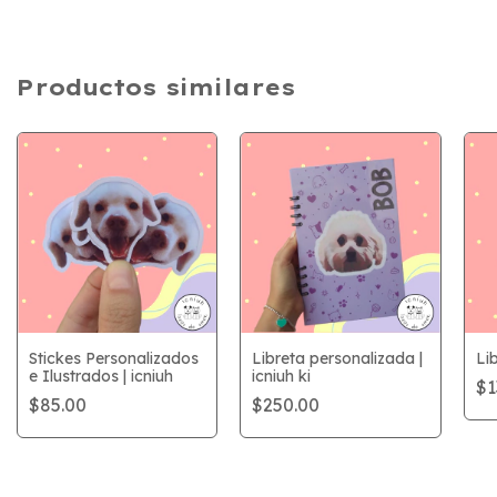
Productos similares
Stickes Personalizados
Libreta personalizada |
Li
e Ilustrados | icniuh
icniuh ki
$1
$85.00
$250.00