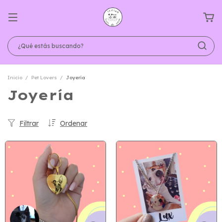
Inicio
/
Pet Lovers
/
Joyería
Joyería
Filtrar
Ordenar