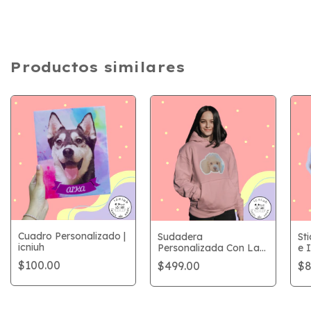
Productos similares
Cuadro Personalizado |
Sudadera
St
icniuh
Personalizada Con La
e I
Carita de Tu Mascota |
$100.00
$499.00
$8
icniuh