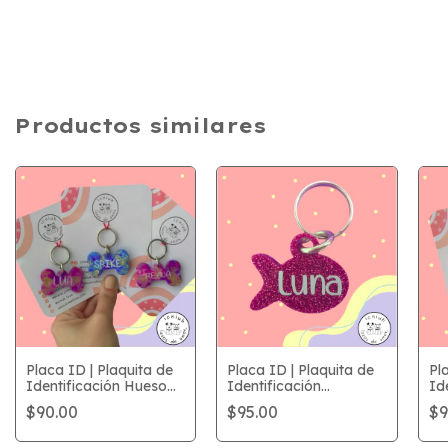
Productos similares
Placa ID | Plaquita de
Pl
Placa ID | Plaquita de
Identificación Hueso
Ide
Identificación
Mármol | Línea Suspiro
es
Personalizada "J"
$90.00
$9
$95.00
| icniuh
Sus
Línea Glitter | icniuh