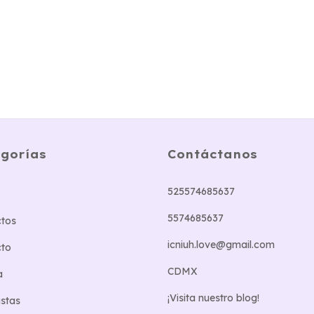
gorías
Contáctanos
525574685637
5574685637
tos
icniuh.love@gmail.com
cto
CDMX
a
¡Visita nuestro blog!
stas