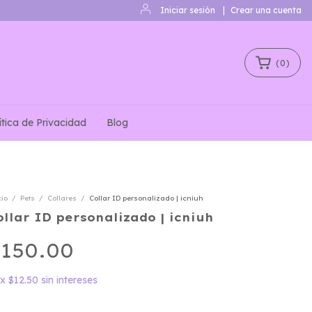
Iniciar sesión
|
Crear una cuenta
(
0
)
ítica de Privacidad
Blog
cio
/
Pets
/
Collares
/
Collar ID personalizado | icniuh
ollar ID personalizado | icniuh
150.00
x
$12.50
sin intereses