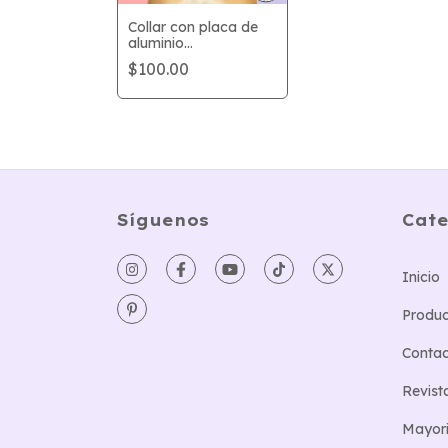
Collar con placa de
aluminio
personalizada | icniuh
$100.00
Síguenos
Cate
Inicio
Produc
Conta
Revist
Mayori